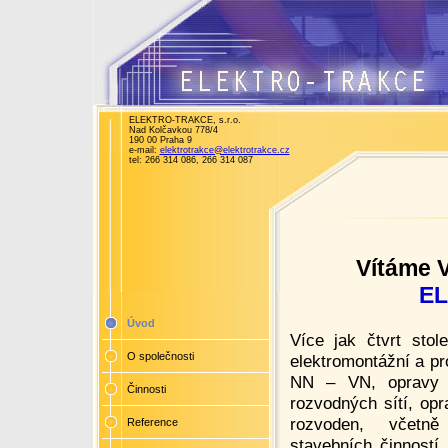
ELEKTRO-TRAKCE, s.r.o.
Nad Kolčavkou 778/4
190 00 Praha 9
e-mail:
elektrotrakce@elektrotrakce.cz
tel: 266 314 086, 266 314 087
Vítáme 
E
Úvod
Více jak čtvrt sto
O společnosti
elektromontážní a pr
NN – VN, opravy a
Činnosti
rozvodných sítí, opr
rozvoden, včetně 
Reference
stavebních činností