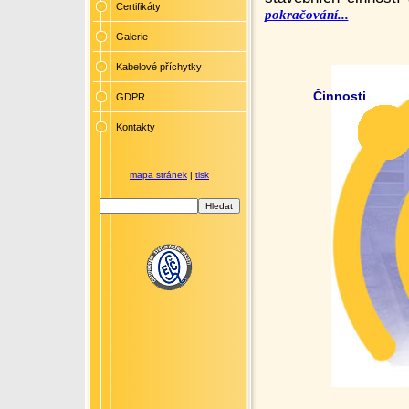
Certifikáty
pokračování...
Galerie
Kabelové příchytky
Činnosti
GDPR
Kontakty
mapa stránek
|
tisk